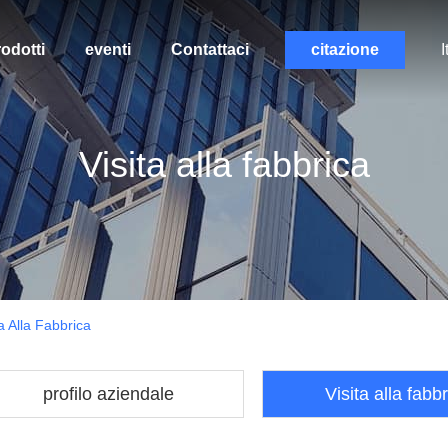
odotti
eventi
Contattaci
citazione
I
Visita alla fabbrica
ta Alla Fabbrica
profilo aziendale
Visita alla fabb