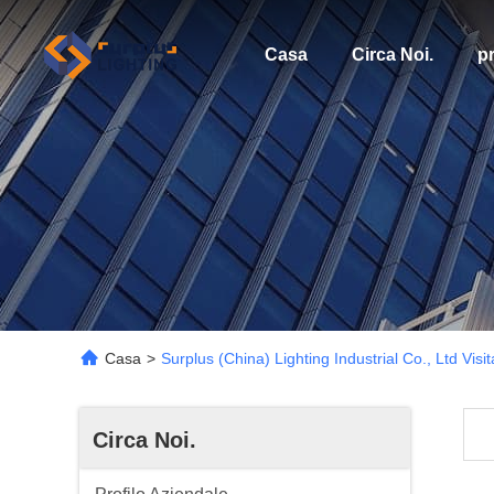
Casa
Circa Noi.
pr
Casa
>
Surplus (China) Lighting Industrial Co., Ltd Visi
Circa Noi.