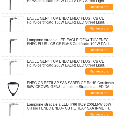
RoHS certificato 250W DALI-2 LED Street Light
195lm/W Con 7 PIN NEMA Socket Shorting Cap e
Richiesta ora
10KV SPD Disegno di apertura e autopulizia senza
utensili
EAGLE GEN4 TUV ENEC ENEC PLUS+ CB CE
RoHS certificato 150W DALI-2 LED Street Light
195lm/W Con 7 PIN NEMA Socket Shorting Cap e
Richiesta ora
10KV SPD Disegno di apertura e autopulizia senza
utensili
Lampione stradale LED EAGLE GEN4 TUV ENEC
ENEC PLUS+ CB CE RoHS Certificato 100W DALI-2
195lm/W Con presa NEMA a 7 pin, tappo di chiusura
Richiesta ora
e SPD da 10KV Design ad apertura senza attrezzi e
autopulente
EAGLE GEN4 TUV ENEC ENEC PLUS+ CB CE
RoHS certificato 200W DALI-2 LED Street Light
195lm/W Con 7 PIN NEMA Socket Shorting Cap e
Richiesta ora
10KV SPD Disegno di apertura e autopulizia senza
utensili
ENEC CB RETILAP SAA SABER CE RoHS Certificata
50W CROWN GEN3 Lampione Stradale a LED DALI
Lampione Stradale Urbano Lampione da Giardino
Richiesta ora
INMETRO IP66 Design con Apertura Senza Attrezzi
Lampione stradale a LED IP66 IK09 200LM/W 80W
Classe I ENEC ENEC+ CB RETILAP SAA INMETRO
Certificato Zhaga-D4i Garanzia 10 Anni Illuminazione
Richiesta ora
Pubblica Design autopulente