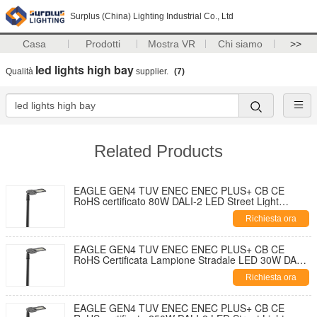
Surplus (China) Lighting Industrial Co., Ltd
Casa
Prodotti
Mostra VR
Chi siamo
>>
led lights high bay
Qualità
supplier.
(7)
Related Products
EAGLE GEN4 TUV ENEC ENEC PLUS+ CB CE
RoHS certificato 80W DALI-2 LED Street Light
195lm/W Con 7 PIN NEMA Socket Shorting Cap e
Richiesta ora
10KV SPD Disegno di apertura e autopulizia senza
utensili
EAGLE GEN4 TUV ENEC ENEC PLUS+ CB CE
RoHS Certificata Lampione Stradale LED 30W DALI-
2 195lm/W Con Cappuccio di Cortocircuito Presa
Richiesta ora
NEMA a 7 PIN e SPD 10KV Design ad Apertura
Senza Attrezzi e Autopulente
EAGLE GEN4 TUV ENEC ENEC PLUS+ CB CE