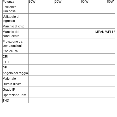
Potenza
30W
50W
60 W
80W
Efficienza
luminosa
Voltaggio di
ingresso
Marchio di chip
Marchio del
MEAN WELL/IN
conducente
Protezione da
sovratensioni
Codice Ral
CRI
CCT
PF
Angolo del raggio
Materiale
A
Durata di vita
Grado IP
Operazione Tem.
THD