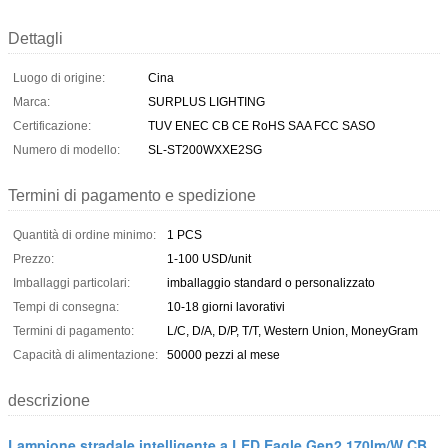
Dettagli
Luogo di origine:
Cina
Marca:
SURPLUS LIGHTING
Certificazione:
TUV ENEC CB CE RoHS SAA FCC SASO
Numero di modello:
SL-ST200WXXE2SG
Termini di pagamento e spedizione
Quantità di ordine minimo:
1 PCS
Prezzo:
1-100 USD/unit
Imballaggi particolari:
imballaggio standard o personalizzato
Tempi di consegna:
10-18 giorni lavorativi
Termini di pagamento:
L/C, D/A, D/P, T/T, Western Union, MoneyGram
Capacità di alimentazione:
50000 pezzi al mese
descrizione
Lampione stradale intelligente a LED Eagle Gen2 170lm/W CB