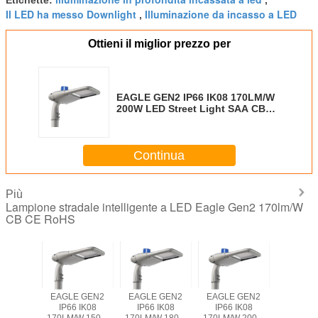
Etichette:
,
Il LED ha messo Downlight
Illuminazione da incasso a LED
,
Ottieni il miglior prezzo per
EAGLE GEN2 IP66 IK08 170LM/W
200W LED Street Light SAA CB
CE ENEC UKCA approvato 10
anni di garanzia Illuminazione
pubblica
Continua
Più
Lampione stradale intelligente a LED Eagle Gen2 170lm/W
CB CE RoHS
 GEN2
EAGLE GEN2
EAGLE GEN2
EAGLE GEN2
EAGLE 
 IK08
IP66 IK08
IP66 IK08
IP66 IK08
IP66 I