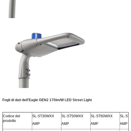
Fogli di dati dell'Eagle GEN2 170lm/W LED Street Light
Codice del
SL-ST30WXX
SL-ST50WXX
SL-ST60WXX
SL-ST
prodotto
AMP
AMP
AMP
AMP