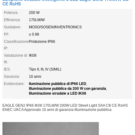
CE RoHS
Potenza:
200 W
Efficienza:
170LM/W
Guidatore:
MOSO/SOSEN/INVENTRONICS
PF:
≥ 0.98
Classificazione
Protezione IP66
IP:
Valutazione di
IK08
IK:
IES:
Tipo II, III, IV (S/M/L)
Garanzia:
10 anni
Iluminazione pubblica di IP66 LED
Evidenziare:
,
Illuminazione pubblica da 200 W con garanzia
,
Illuminazione stradale a LED IK08
EAGLE GEN2 IP66 IK08 170LM/W 200W LED Street Light SAA CB CE RoHS
ENEC UKCA Approvato 10 anni di garanzia Illuminazione pubblica