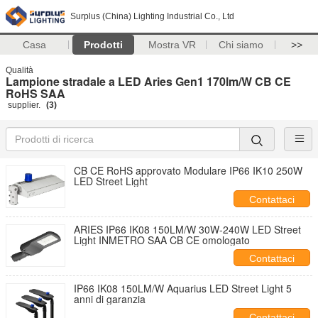
Surplus (China) Lighting Industrial Co., Ltd
Casa
Prodotti
Mostra VR
Chi siamo
>>
Qualità
Lampione stradale a LED Aries Gen1 170lm/W CB CE
RoHS SAA
supplier.
(3)
CB CE RoHS approvato Modulare IP66 IK10 250W
LED Street Light
Contattaci
ARIES IP66 IK08 150LM/W 30W-240W LED Street
Light INMETRO SAA CB CE omologato
Contattaci
IP66 IK08 150LM/W Aquarius LED Street Light 5
anni di garanzia
Contattaci