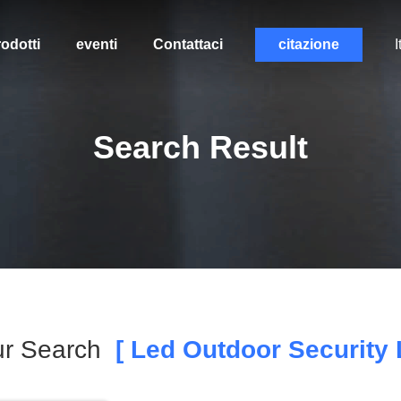
odotti
eventi
Contattaci
citazione
I
Search Result
ur Search
[ Led Outdoor Security L