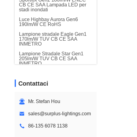
CB CE SAA Lampada LED per
stadi inondati
Luce Highbay Aurora Gen6
190lm/W CE RoHS
Lampione stradale Eagle Gen1
170lm/W TUV CB CE SAA
INMETRO
Lampione Stradale Star Gen1
205lm/W TUV CB CE SAA
INMETRO
Sportlux Gen3 180lm/W 300W-
1000W CB CE SAA Lampione
Contattaci
da stadio
Modulare Gen1 Gen2 CB CE
SAA LED Flood Stadium Light
Mr. Stefan Hou
Lampione stradale intelligente a
LED Eagle Gen2 170lm/W CB
sales@surplus-lightings.com
CE RoHS
86-135 6078 1138
Luce solare intelligente Shining-
star Gen1 190lm/W CB CE