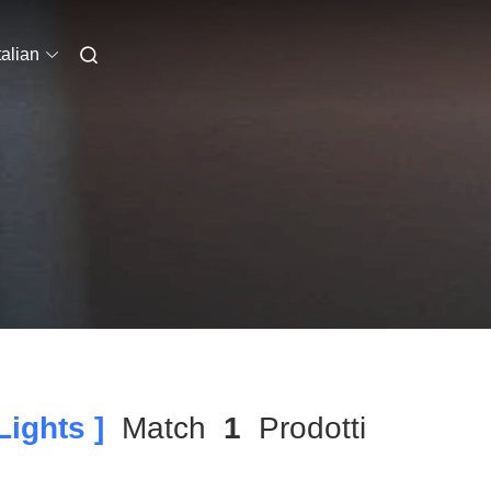
talian
ights ]
Match
1
Prodotti