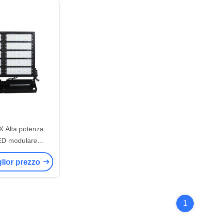
Alta potenza
D modulare
tadio / spot light
iglior prezzo
SAA approvato
1