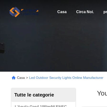
Casa
Circa Noi.
pr
Casa
>
Led Outdoor Security Lights Online Manufacturer
Yo
Tutte le categorie
L'Aquila Gen4 195lm/W ENEC