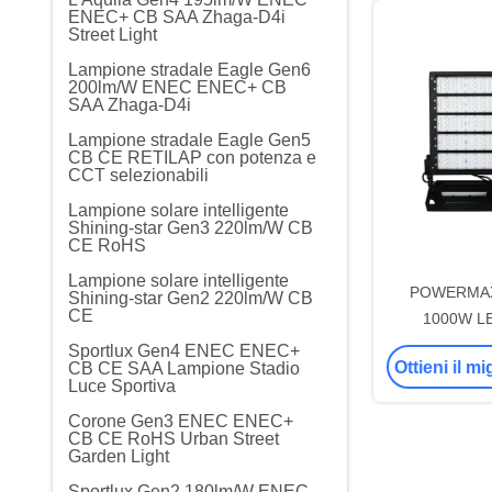
ENEC+ CB SAA Zhaga-D4i
Street Light
Lampione stradale Eagle Gen6
200lm/W ENEC ENEC+ CB
SAA Zhaga-D4i
Lampione stradale Eagle Gen5
CB CE RETILAP con potenza e
CCT selezionabili
Lampione solare intelligente
Shining-star Gen3 220lm/W CB
CE RoHS
Lampione solare intelligente
POWERMAX 
Shining-star Gen2 220lm/W CB
CE
1000W LE
inondazione / s
Sportlux Gen4 ENEC ENEC+
Ottieni il m
CB CE SAA Lampione Stadio
TUV CE CB 
Luce Sportiva
Corone Gen3 ENEC ENEC+
CB CE RoHS Urban Street
Garden Light
Sportlux Gen2 180lm/W ENEC