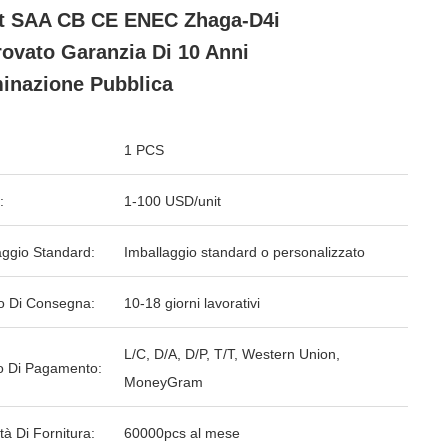
t SAA CB CE ENEC Zhaga-D4i
ovato Garanzia Di 10 Anni
minazione Pubblica
1 PCS
:
1-100 USD/unit
aggio Standard:
Imballaggio standard o personalizzato
o Di Consegna:
10-18 giorni lavorativi
L/C, D/A, D/P, T/T, Western Union,
 Di Pagamento:
MoneyGram
tà Di Fornitura:
60000pcs al mese