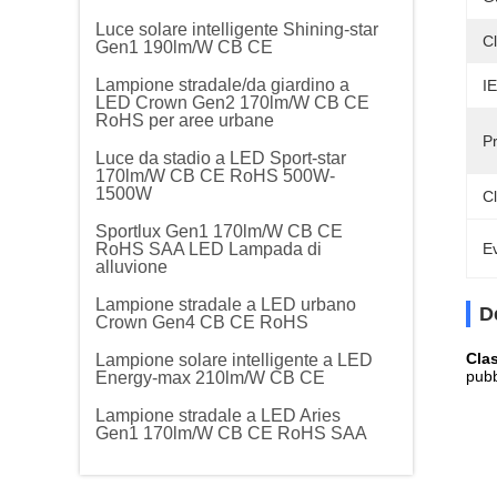
Luce solare intelligente Shining-star
Cl
Gen1 190lm/W CB CE
Lampione stradale/da giardino a
IE
LED Crown Gen2 170lm/W CB CE
RoHS per aree urbane
P
Luce da stadio a LED Sport-star
170lm/W CB CE RoHS 500W-
1500W
Cl
Sportlux Gen1 170lm/W CB CE
RoHS SAA LED Lampada di
Ev
alluvione
Lampione stradale a LED urbano
D
Crown Gen4 CB CE RoHS
Clas
Lampione solare intelligente a LED
pubb
Energy-max 210lm/W CB CE
Lampione stradale a LED Aries
Gen1 170lm/W CB CE RoHS SAA