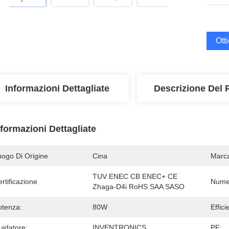
Ott
Informazioni Dettagliate
Descrizione Del 
nformazioni Dettagliate
uogo Di Origine
Cina
Marc
TUV ENEC CB ENEC+ CE 
rtificazione
Numer
Zhaga-D4i RoHS SAA SASO
otenza:
80W
Effici
uidatore:
INVENTRONICS
PF: