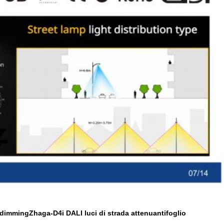
r dimming
Zhaga-D4i DALI luci di strada attenuanti
foglio