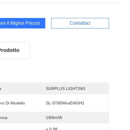
ieni Il Miglior Prezzo
Contattaci
Prodotto
a
SURPLUS LIGHTING
o Di Modello
SL-ST80WxxE4IGH1
enza:
190lm/w
≥ 0.98