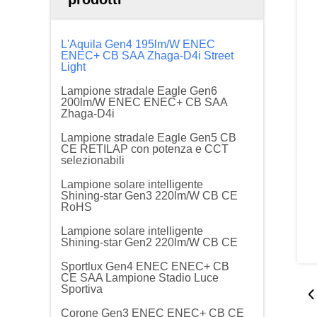
L'Aquila Gen4 195lm/W ENEC
ENEC+ CB SAA Zhaga-D4i Street
Light
Lampione stradale Eagle Gen6
200lm/W ENEC ENEC+ CB SAA
Zhaga-D4i
Lampione stradale Eagle Gen5 CB
CE RETILAP con potenza e CCT
selezionabili
Lampione solare intelligente
Shining-star Gen3 220lm/W CB CE
RoHS
Lampione solare intelligente
Shining-star Gen2 220lm/W CB CE
Sportlux Gen4 ENEC ENEC+ CB
CE SAA Lampione Stadio Luce
Sportiva
Corone Gen3 ENEC ENEC+ CB CE