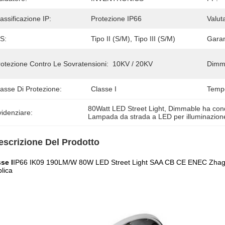
assificazione IP:
Protezione IP66
Valut
S:
Tipo II (S/M), Tipo III (S/M)
Garan
rotezione Contro Le Sovratensioni:
10KV / 20KV
Dimma
asse Di Protezione:
Classe I
Tempe
80Watt LED Street Light
, 
Dimmable ha condo
idenziare:
Lampada da strada a LED per illuminazion
escrizione Del Prodotto
se I
IP66 IK09 190LM/W 80W LED Street Light SAA CB CE ENEC Zhaga-
lica