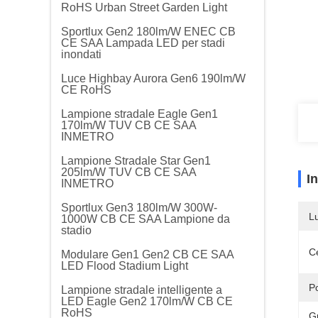
RoHS Urban Street Garden Light
Sportlux Gen2 180lm/W ENEC CB
CE SAA Lampada LED per stadi
inondati
Luce Highbay Aurora Gen6 190lm/W
CE RoHS
Lampione stradale Eagle Gen1
170lm/W TUV CB CE SAA
INMETRO
Lampione Stradale Star Gen1
205lm/W TUV CB CE SAA
I
INMETRO
Sportlux Gen3 180lm/W 300W-
L
1000W CB CE SAA Lampione da
stadio
Ce
Modulare Gen1 Gen2 CB CE SAA
LED Flood Stadium Light
P
Lampione stradale intelligente a
LED Eagle Gen2 170lm/W CB CE
RoHS
G