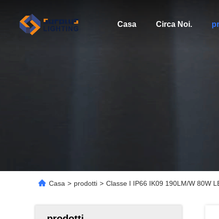
Casa
Circa Noi.
pr
Casa
>
prodotti
>
Classe I IP66 IK09 190LM/W 80W LE
prodotti