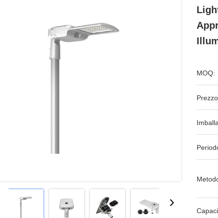
Ligh
Appr
Illu
MOQ:
Prezzo
Imball
Period
Metodo
Capaci