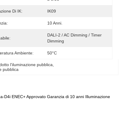
azione Di IK:
IK09
zia:
10 Anni.
DALI-2 / AC Dimming / Timer 
bile:
Dimming
ratura Ambiente:
50°C
tto l'iluminazione pubblica
, 
e pubblica
D4i ENEC+ Approvato Garanzia di 10 anni Illuminazione